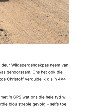
ens deur Wildeperdehoekpas neem van
 was gehoorsaam. Ons het ook die
oe Christoff verduidelik dis ‘n 4×4
met ‘n GPS wat ons die hele tyd wil
die blou strepie gevolg – selfs toe