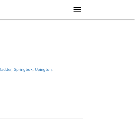
menu
fadder
,
Springbok
,
Upington
,