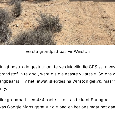
Eerste grondpad pas vir Winston
 inligtingstukkie gestuur om te verduidelik die GPS sal m
andstof in te gooi, want dis die naaste vulstasie. So ons
ngbaar is. Hy het ietwat skepties na Winston gekyk, maar t
 ry.
like grondpad – en 4×4 roete – kort anderkant Springbok… 
was Google Maps gerat vir die pad en het ons maar net daar