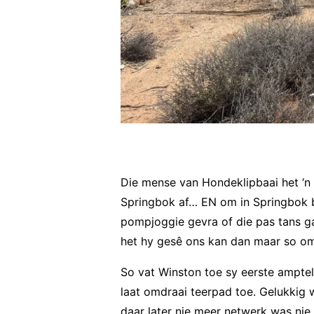
Die mense van Hondeklipbaai het ‘n
Springbok af… EN om in Springbok br
pompjoggie gevra of die pas tans ga
het hy gesê ons kan dan maar so om
So vat Winston toe sy eerste ampte
laat omdraai teerpad toe. Gelukkig 
daar later nie meer netwerk was nie.