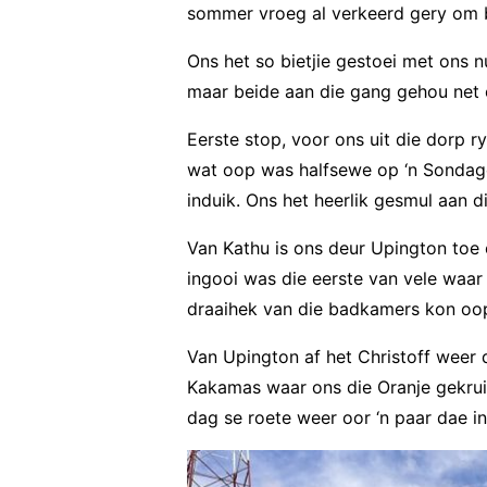
sommer vroeg al verkeerd gery om b
Ons het so bietjie gestoei met ons 
maar beide aan die gang gehou net 
Eerste stop, voor ons uit die dorp r
wat oop was halfsewe op ‘n Sondago
induik. Ons het heerlik gesmul aan d
Van Kathu is ons deur Upington toe 
ingooi was die eerste van vele waar
draaihek van die badkamers kon oopg
Van Upington af het Christoff weer di
Kakamas waar ons die Oranje gekruis
dag se roete weer oor ‘n paar dae i