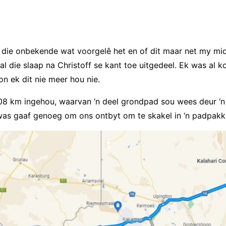
ie onbekende wat voorgelê het en of dit maar net my middel
l die slaap na Christoff se kant toe uitgedeel. Ek was al 
n ek dit nie meer hou nie.
08 km ingehou, waarvan ‘n deel grondpad sou wees deur ‘n
 was gaaf genoeg om ons ontbyt om te skakel in ‘n padpakk