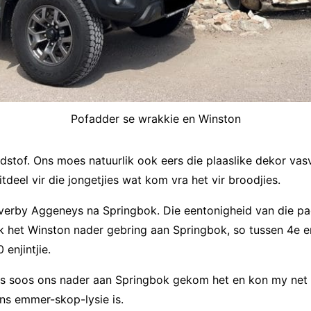
Pofadder se wrakkie en Winston
ndstof. Ons moes natuurlik ook eers die plaaslike dekor v
deel vir die jongetjies wat kom vra het vir broodjies.
verby Aggeneys na Springbok. Die eentonigheid van die pad
Ek het Winston nader gebring aan Springbok, so tussen 4e en 
 enjintjie.
es soos ons nader aan Springbok gekom het en kon my net
ns emmer-skop-lysie is.