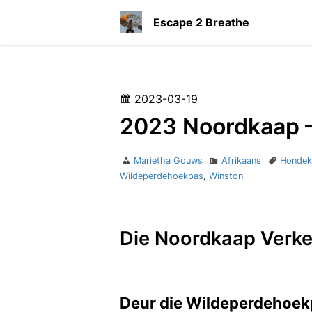
S
Escape 2 Breathe
k
i
p
t
P
2023-03-19
o
o
2023 Noordkaap –
c
s
o
t
A
C
T
Marietha Gouws
Afrikaans
Hondekl
n
e
u
a
a
Wildeperdehoekpas
,
Winston
t
t
t
g
d
e
h
e
s
o
o
g
n
Die Noordkaap Verke
n
r
o
t
r
i
e
s
Deur die Wildeperdehoek