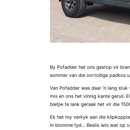
By Pofadder het ons gestop vir bra
sommer van die oortollige padkos uit
Van Pofadder was daar ‘n lang stuk 
mis en ons het vinnig kante geruil. 
bietjie te lank geraak het vir die 1500
Ek het my verkyk aan die klipkoppi
in blomme tyd… Beslis iets wat op o