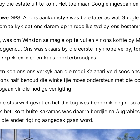
y die estate uit te kom. Het toe maar Google ingespan en 
nuwe GPS. Al ons aankomstye was baie later as wat Google
om te kyk dat ons darem op ‘n redelike tyd by ons beste
y, was om Winston se magie op te vul en vir ons koffie by M
ggend… Ons was skaars by die eerste mynhope verby, toe C
ie spek-en-eier-en-kaas roosterbroodjies.
en kon ons ons verkyk aan die mooi Kalahari veld soos ons
 ons half benoud die winkeltjie moes ondersteun met die do
aan vir die nodige verligting.
e stuurwiel gevat en het die tog wes behoorlik begin, so al 
 het. Kort buite Kakamas was daar ‘n bordjie na Augrabies 
n die ander rigting aangepak gaan word.