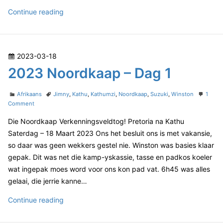
r
d
2
Continue reading
k
0
a
2
a
3
p
P
2023-03-18
–
N
D
o
2023 Noordkaap – Dag 1
o
a
s
o
g
t
C
T
r
Afrikaans
Jimny
,
Kathu
,
Kathumzi
,
Noordkaap
,
Suzuki
,
Winston
1
2
e
a
o
a
Comment
d
t
n
g
d
k
Die Noordkaap Verkenningsveldtog! Pretoria na Kathu
e
2
s
o
a
g
0
Saterdag – 18 Maart 2023 Ons het besluit ons is met vakansie,
n
o
2
a
so daar was geen wekkers gestel nie. Winston was basies klaar
r
3
p
gepak. Dit was net die kamp-yskassie, tasse en padkos koeler
i
N
–
wat ingepak moes word voor ons kon pad vat. 6h45 was alles
e
o
D
s
o
gelaai, die jerrie kanne…
r
a
d
2
Continue reading
g
k
0
2
a