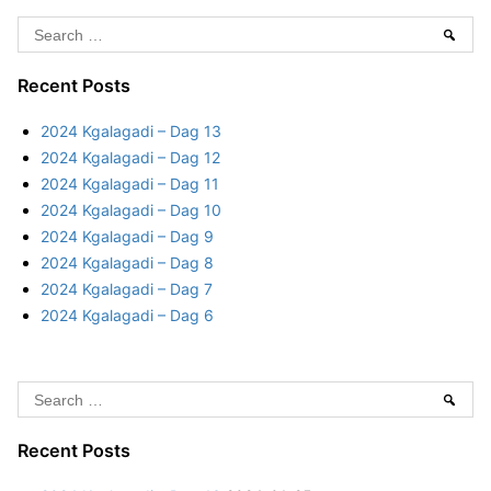
2
a
3
S
p
Sear
–
N
e
D
o
a
Recent Posts
a
o
r
g
2024 Kgalagadi – Dag 13
r
c
1
2024 Kgalagadi – Dag 12
d
h
2024 Kgalagadi – Dag 11
k
f
2024 Kgalagadi – Dag 10
a
o
2024 Kgalagadi – Dag 9
a
r
2024 Kgalagadi – Dag 8
p
:
2024 Kgalagadi – Dag 7
–
2024 Kgalagadi – Dag 6
D
a
g
S
1
Sear
e
a
Recent Posts
r