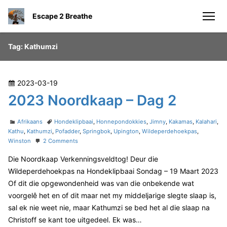
S
Escape 2 Breathe
k
men
i
p
Tag:
Kathumzi
t
o
c
P
2023-03-19
o
o
2023 Noordkaap – Dag 2
n
s
t
t
C
T
Afrikaans
Hondeklipbaai
,
Honnepondokkies
,
Jimny
,
Kakamas
,
Kalahari
,
e
e
a
a
Kathu
,
Kathumzi
,
Pofadder
,
Springbok
,
Upington
,
Wildeperdehoekpas
,
n
t
g
o
Winston
2 Comments
d
e
s
n
t
o
Die Noordkaap Verkenningsveldtog! Deur die
g
2
n
o
0
Wildeperdehoekpas na Hondeklipbaai Sondag – 19 Maart 2023
r
2
Of dit die opgewondenheid was van die onbekende wat
i
3
voorgelê het en of dit maar net my middeljarige slegte slaap is,
e
N
sal ek nie weet nie, maar Kathumzi se bed het al die slaap na
s
o
o
Christoff se kant toe uitgedeel. Ek was…