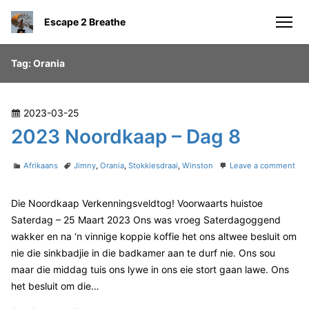
S
Escape 2 Breathe
k
men
i
p
Tag:
Orania
t
o
c
P
2023-03-25
o
o
2023 Noordkaap – Dag 8
n
s
t
t
C
T
Afrikaans
Jimny
,
Orania
,
Stokkiesdraai
,
Winston
Leave a comment
e
e
o
a
a
n
n
t
g
d
Die Noordkaap Verkenningsveldtog! Voorwaarts huistoe
2
e
s
t
o
0
g
Saterdag – 25 Maart 2023 Ons was vroeg Saterdagoggend
n
2
o
wakker en na ‘n vinnige koppie koffie het ons altwee besluit om
3
r
nie die sinkbadjie in die badkamer aan te durf nie. Ons sou
N
i
maar die middag tuis ons lywe in ons eie stort gaan lawe. Ons
o
e
o
s
het besluit om die…
r