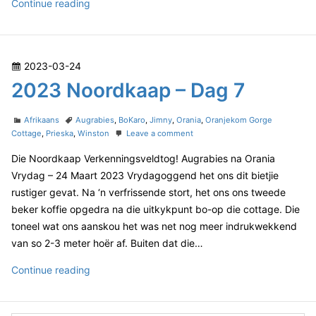
d
2
Continue reading
k
0
a
2
a
3
p
P
2023-03-24
–
N
D
o
2023 Noordkaap – Dag 7
o
a
s
o
g
t
C
T
r
Afrikaans
Augrabies
,
BoKaro
,
Jimny
,
Orania
,
Oranjekom Gorge
8
e
a
a
o
Cottage
,
Prieska
,
Winston
Leave a comment
d
t
g
n
d
k
Die Noordkaap Verkenningsveldtog! Augrabies na Orania
e
s
2
o
a
g
0
Vrydag – 24 Maart 2023 Vrydagoggend het ons dit bietjie
n
o
2
a
rustiger gevat. Na ‘n verfrissende stort, het ons ons tweede
r
3
p
beker koffie opgedra na die uitkykpunt bo-op die cottage. Die
i
N
–
toneel wat ons aanskou het was net nog meer indrukwekkend
e
o
D
s
o
van so 2-3 meter hoër af. Buiten dat die…
r
a
d
2
Continue reading
g
k
0
8
a
2
a