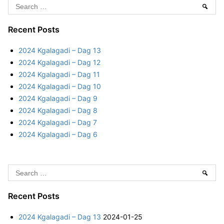
3
S
p
Sear
–
N
e
D
o
a
Recent Posts
a
o
r
g
2024 Kgalagadi – Dag 13
r
c
7
2024 Kgalagadi – Dag 12
d
h
2024 Kgalagadi – Dag 11
k
f
2024 Kgalagadi – Dag 10
a
o
2024 Kgalagadi – Dag 9
a
r
2024 Kgalagadi – Dag 8
p
:
2024 Kgalagadi – Dag 7
–
2024 Kgalagadi – Dag 6
D
a
g
S
7
Sear
e
a
Recent Posts
r
2024 Kgalagadi – Dag 13
2024-01-25
c