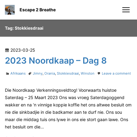
S
Escape 2 Breathe
k
men
i
p
Tag:
Stokkiesdraai
t
o
c
P
2023-03-25
o
o
2023 Noordkaap – Dag 8
n
s
t
t
C
T
Afrikaans
Jimny
,
Orania
,
Stokkiesdraai
,
Winston
Leave a comment
e
e
o
a
a
n
n
t
g
d
Die Noordkaap Verkenningsveldtog! Voorwaarts huistoe
2
e
s
t
o
0
g
Saterdag – 25 Maart 2023 Ons was vroeg Saterdagoggend
n
2
o
wakker en na ‘n vinnige koppie koffie het ons altwee besluit om
3
r
nie die sinkbadjie in die badkamer aan te durf nie. Ons sou
N
i
maar die middag tuis ons lywe in ons eie stort gaan lawe. Ons
o
e
o
s
het besluit om die…
r