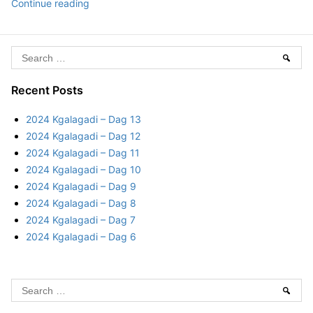
d
2
Continue reading
k
0
a
2
a
3
S
p
Sear
–
N
e
D
o
a
Recent Posts
a
o
r
g
2024 Kgalagadi – Dag 13
r
8
c
2024 Kgalagadi – Dag 12
d
h
2024 Kgalagadi – Dag 11
k
f
2024 Kgalagadi – Dag 10
a
o
2024 Kgalagadi – Dag 9
a
r
2024 Kgalagadi – Dag 8
p
:
2024 Kgalagadi – Dag 7
–
2024 Kgalagadi – Dag 6
D
a
g
S
8
Sear
e