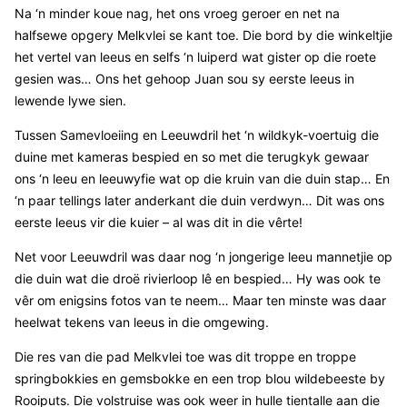
Na ‘n minder koue nag, het ons vroeg geroer en net na
halfsewe opgery Melkvlei se kant toe. Die bord by die winkeltjie
het vertel van leeus en selfs ‘n luiperd wat gister op die roete
gesien was… Ons het gehoop Juan sou sy eerste leeus in
lewende lywe sien.
Tussen Samevloeiing en Leeuwdril het ‘n wildkyk-voertuig die
duine met kameras bespied en so met die terugkyk gewaar
ons ‘n leeu en leeuwyfie wat op die kruin van die duin stap… En
‘n paar tellings later anderkant die duin verdwyn… Dit was ons
eerste leeus vir die kuier – al was dit in die vêrte!
Net voor Leeuwdril was daar nog ‘n jongerige leeu mannetjie op
die duin wat die droë rivierloop lê en bespied… Hy was ook te
vêr om enigsins fotos van te neem… Maar ten minste was daar
heelwat tekens van leeus in die omgewing.
Die res van die pad Melkvlei toe was dit troppe en troppe
springbokkies en gemsbokke en een trop blou wildebeeste by
Rooiputs. Die volstruise was ook weer in hulle tientalle aan die