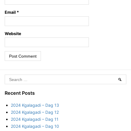
Email
*
Website
S
Sear
e
a
Recent Posts
r
2024 Kgalagadi – Dag 13
c
2024 Kgalagadi – Dag 12
h
2024 Kgalagadi – Dag 11
f
2024 Kgalagadi – Dag 10
o