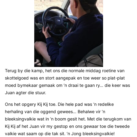
Terug by die kamp, het ons die normale middag roetine van
skottelgoed was en stort aangepak en toe weer so plat-plat
moed bymekaar gemaak om ‘n draai te gaan ry… die keer was
Juan agter die stuur.
Ons het opgery Kij Kij toe. Die hele pad was ‘n redelike
herhaling van die oggend gewees… Behalwe vir ‘n
bleeksingvalkie wat in ‘n boom gesit het. Met die terugkom van
Kij Kij af het Juan vir my gestop en ons gewaar toe die tweede
valkie wat saam op die tak sit. ‘n Jong bleeksingvalkie!