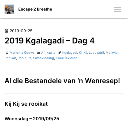
S
Escape 2 Breathe
k
men
i
p
t
P
2019-09-25
o
o
2019 Kgalagadi – Dag 4
c
s
o
t
A
C
T
Marietha Gouws
Afrikaans
Kgalagadi
,
Kij Kij
,
Leeuwdril
,
Melkvlei
,
n
e
u
a
a
Rooikat
,
Rooiputs
,
Samevloeiing
,
Twee Rivieren
t
t
g
t
d
h
e
s
e
o
o
g
n
n
Al die Bestandele van ‘n Wenresep!
r
o
t
r
i
e
s
Kij Kij se rooikat
Woensdag – 2019/09/25