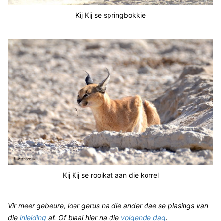
Kij Kij se springbokkie
Kij Kij se rooikat aan die korrel
Vir meer gebeure, loer gerus na die ander dae se plasings van
die
inleiding
af. Of blaai hier na die
volgende dag
.