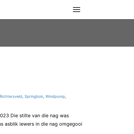
menu
Richtersveld
,
Springbok
,
Windpomp
,
23 Die stilte van die nag was
ns asblik iewers in die nag omgegooi