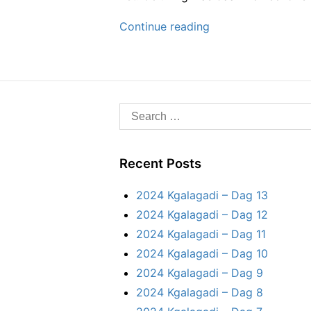
r
3
i
N
2
Continue reading
e
o
0
s
o
2
r
d
3
k
N
S
a
o
a
e
o
p
a
–
r
Recent Posts
r
D
d
a
c
2024 Kgalagadi – Dag 13
k
g
h
2024 Kgalagadi – Dag 12
6
a
f
2024 Kgalagadi – Dag 11
a
o
2024 Kgalagadi – Dag 10
p
r
2024 Kgalagadi – Dag 9
–
:
2024 Kgalagadi – Dag 8
D