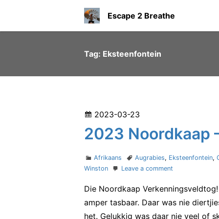
S
Escape 2 Breathe
k
i
p
Tag:
Eksteenfontein
t
o
c
o
P
2023-03-23
n
o
2023 Noordkaap 
t
s
e
t
n
C
T
Afrikaans
Augrabies
,
Eksteenfontein
,
e
a
a
o
Winston
Leave a comment
t
t
g
n
d
Die Noordkaap Verkenningsveldtog! 
e
s
2
o
g
0
amper tasbaar. Daar was nie diertji
n
o
2
het. Gelukkig was daar nie veel of 