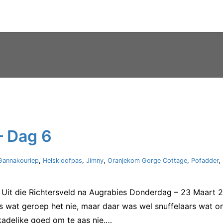
– Dag 6
Gannakouriep
,
Helskloofpas
,
Jimny
,
Oranjekom Gorge Cottage
,
Pofadder
,
Uit die Richtersveld na Augrabies Donderdag – 23 Maart 20
es wat geroep het nie, maar daar was wel snuffelaars wat o
skadelike goed om te aas nie.…