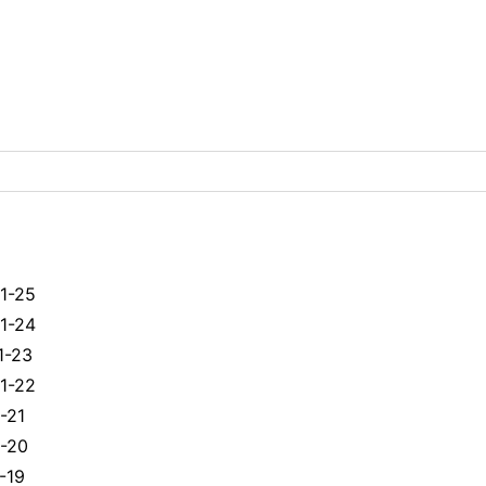
1-25
1-24
1-23
1-22
-21
-20
-19