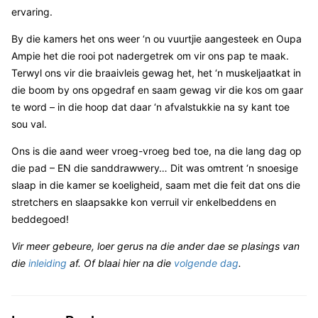
ervaring.
By die kamers het ons weer ‘n ou vuurtjie aangesteek en Oupa
Ampie het die rooi pot nadergetrek om vir ons pap te maak.
Terwyl ons vir die braaivleis gewag het, het ‘n muskeljaatkat in
die boom by ons opgedraf en saam gewag vir die kos om gaar
te word – in die hoop dat daar ‘n afvalstukkie na sy kant toe
sou val.
Ons is die aand weer vroeg-vroeg bed toe, na die lang dag op
die pad – EN die sanddrawwery… Dit was omtrent ‘n snoesige
slaap in die kamer se koeligheid, saam met die feit dat ons die
stretchers en slaapsakke kon verruil vir enkelbeddens en
beddegoed!
Vir meer gebeure, loer gerus na die ander dae se plasings van
die
inleiding
af. Of blaai hier na die
volgende dag
.