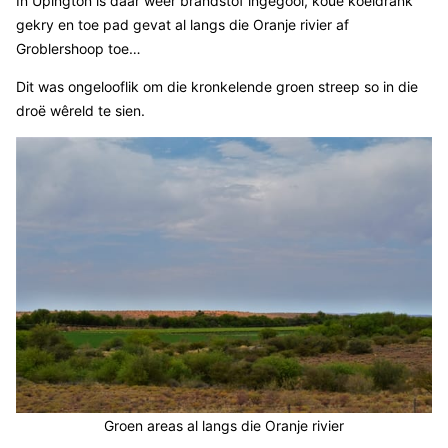
In Upington is daar weer brandstof ingegooi, koue koeldrank
gekry en toe pad gevat al langs die Oranje rivier af
Groblershoop toe…
Dit was ongelooflik om die kronkelende groen streep so in die
droë wêreld te sien.
Groen areas al langs die Oranje rivier