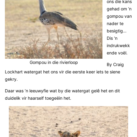
ons die kans
gehad om ‘n
gompou van
nader te
besigtig…
Dis ‘n
indrukwekk
ende voël.
Gompou in die rivierloop
By Craig
Lockhart watergat het ons vir die eerste keer iets te siene
gekry.
Daar was ‘n leeuwyfie wat by die watergat gelê het en dit
duidelik vir haarself toegeëin het.