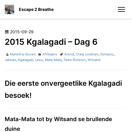
S
Escape 2 Breathe
k
men
i
p
t
P
2015-09-29
o
o
2015 Kgalagadi – Dag 6
c
s
o
t
A
C
T
Marietha Gouws
Afrikaans
Arend
,
Craig Lockhart
,
Gompou
,
n
e
u
a
a
Jakkals
,
Kgalagadi
,
Leeu
,
Mata-Mata
,
Twee Rivieren
,
Witsand
t
t
g
t
d
h
e
s
e
o
o
g
n
n
Die eerste onvergeetlike Kgalagadi
r
o
t
r
besoek!
i
e
s
Mata-Mata tot by Witsand se brullende
duine