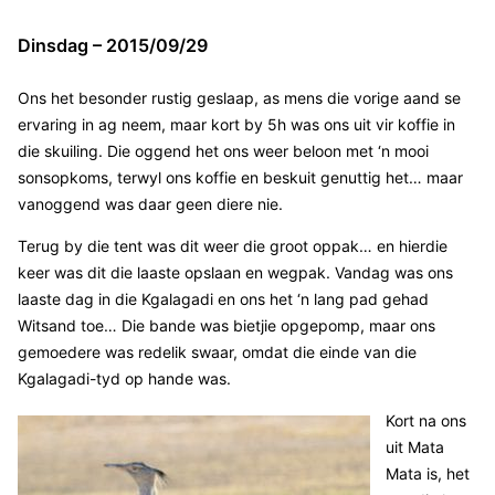
Dinsdag – 2015/09/29
Ons het besonder rustig geslaap, as mens die vorige aand se
ervaring in ag neem, maar kort by 5h was ons uit vir koffie in
die skuiling. Die oggend het ons weer beloon met ‘n mooi
sonsopkoms, terwyl ons koffie en beskuit genuttig het… maar
vanoggend was daar geen diere nie.
Terug by die tent was dit weer die groot oppak… en hierdie
keer was dit die laaste opslaan en wegpak. Vandag was ons
laaste dag in die Kgalagadi en ons het ‘n lang pad gehad
Witsand toe… Die bande was bietjie opgepomp, maar ons
gemoedere was redelik swaar, omdat die einde van die
Kgalagadi-tyd op hande was.
Kort na ons
uit Mata
Mata is, het