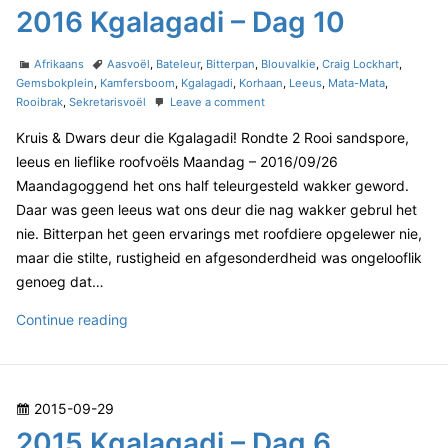
D
o
2016 Kgalagadi – Dag 10
g
a
s
a
g
t
C
T
l
Afrikaans
Aasvoël
,
Bateleur
,
Bitterpan
,
Blouvalkie
,
Craig Lockhart
,
7
e
a
a
Gemsbokplein
,
Kamfersboom
,
Kgalagadi
,
Korhaan
,
Leeus
,
Mata-Mata
,
a
t
g
o
Rooibrak
,
Sekretarisvoël
Leave a comment
d
g
e
s
n
o
a
Kruis & Dwars deur die Kgalagadi! Rondte 2 Rooi sandspore,
g
2
n
o
0
d
leeus en lieflike roofvoëls Maandag – 2016/09/26
r
1
i
Maandagoggend het ons half teleurgesteld wakker geword.
i
6
–
Daar was geen leeus wat ons deur die nag wakker gebrul het
e
K
D
nie. Bitterpan het geen ervarings met roofdiere opgelewer nie,
s
g
a
a
maar die stilte, rustigheid en afgesonderdheid was ongelooflik
l
g
genoeg dat…
a
7
g
2
Continue reading
a
0
d
1
i
–
6
D
P
2015-09-29
K
a
o
2015 Kgalagadi – Dag 6
g
g