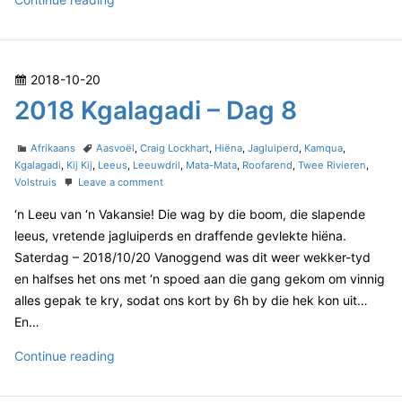
l
a
0
g
2
a
4
d
P
2018-10-20
K
i
o
2018 Kgalagadi – Dag 8
–
g
D
s
a
a
t
C
T
l
Afrikaans
Aasvoël
,
Craig Lockhart
,
Hiëna
,
Jagluiperd
,
Kamqua
,
g
e
a
a
Kgalagadi
,
Kij Kij
,
Leeus
,
Leeuwdril
,
Mata-Mata
,
Roofarend
,
Twee Rivieren
,
a
3
t
g
o
Volstruis
Leave a comment
d
g
e
s
n
o
a
‘n Leeu van ‘n Vakansie! Die wag by die boom, die slapende
g
2
n
o
0
d
leeus, vretende jagluiperds en draffende gevlekte hiëna.
r
1
i
Saterdag – 2018/10/20 Vanoggend was dit weer wekker-tyd
i
8
–
en halfses het ons met ‘n spoed aan die gang gekom om vinnig
e
K
D
alles gepak te kry, sodat ons kort by 6h by die hek kon uit…
s
g
a
a
En…
l
g
a
2
Continue reading
3
g
0
a
1