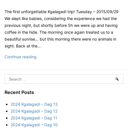
o
t
g
d
g
n
e
s
o
a
The first unforgettable Kgalagadi trip! Tuesday – 2015/09/29
2
g
n
0
o
d
We slept like babies, considering the experience we had the
1
r
i
previous night, but shortly before 5h we were up and having
5
i
–
coffee in the hide. The morning once again treated us to a
K
e
D
beautiful sunrise… but this morning there were no animals in
g
s
a
a
sight. Back at the…
l
g
a
2
Continue reading
6
g
0
a
1
d
5
S
i
Sear
–
K
e
D
g
a
Recent Posts
a
a
r
y
2024 Kgalagadi – Dag 13
l
6
c
2024 Kgalagadi – Dag 12
a
h
2024 Kgalagadi – Dag 11
g
f
2024 Kgalagadi – Dag 10
a
o