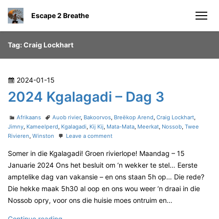
S
Escape 2 Breathe
k
men
i
p
Tag:
Craig Lockhart
t
o
c
P
2024-01-15
o
o
2024 Kgalagadi – Dag 3
n
s
t
t
C
T
Afrikaans
Auob rivier
,
Bakoorvos
,
Breëkop Arend
,
Craig Lockhart
,
e
e
a
a
Jimny
,
Kameelperd
,
Kgalagadi
,
Kij Kij
,
Mata-Mata
,
Meerkat
,
Nossob
,
Twee
n
t
g
o
Rivieren
,
Winston
Leave a comment
d
e
s
n
t
o
Somer in die Kgalagadi! Groen rivierlope! Maandag – 15
g
2
n
o
0
Januarie 2024 Ons het besluit om ‘n wekker te stel… Eerste
r
2
amptelike dag van vakansie – en ons staan 5h op… Die rede?
i
4
Die hekke maak 5h30 al oop en ons wou weer ‘n draai in die
e
K
Nossob opry, voor ons die huisie moes ontruim en…
s
g
a
2
Continue reading