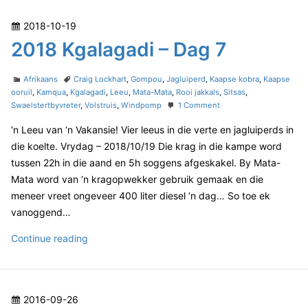
d
8
i
P
2018-10-19
–
K
D
o
2018 Kgalagadi – Dag 7
g
a
s
a
g
t
C
T
l
Afrikaans
Craig Lockhart
,
Gompou
,
Jagluiperd
,
Kaapse kobra
,
Kaapse
8
e
a
a
ooruil
,
Kamqua
,
Kgalagadi
,
Leeu
,
Mata-Mata
,
Rooi jakkals
,
Sitsas
,
a
t
g
o
Swaelstertbyvreter
,
Volstruis
,
Windpomp
1 Comment
d
g
e
s
n
o
a
‘n Leeu van ‘n Vakansie! Vier leeus in die verte en jagluiperds in
g
2
n
o
0
d
die koelte. Vrydag – 2018/10/19 Die krag in die kampe word
r
1
i
tussen 22h in die aand en 5h soggens afgeskakel. By Mata-
i
8
–
Mata word van ‘n kragopwekker gebruik gemaak en die
e
K
D
meneer vreet ongeveer 400 liter diesel ‘n dag… So toe ek
s
g
a
a
vanoggend…
l
g
a
2
Continue reading
8
g
0
a
1
d
8
i
P
2016-09-26
–
K