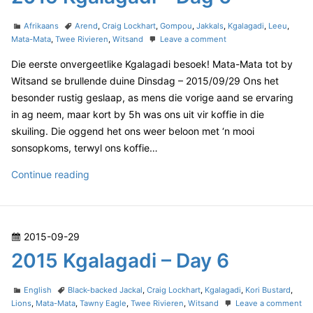
s
a
1
t
0
C
T
l
Afrikaans
Arend
,
Craig Lockhart
,
Gompou
,
Jakkals
,
Kgalagadi
,
Leeu
,
e
a
a
o
Mata-Mata
,
Twee Rivieren
,
Witsand
Leave a comment
a
t
g
n
d
g
Die eerste onvergeetlike Kgalagadi besoek! Mata-Mata tot by
e
s
2
o
a
g
0
Witsand se brullende duine Dinsdag – 2015/09/29 Ons het
n
o
1
d
besonder rustig geslaap, as mens die vorige aand se ervaring
r
5
i
in ag neem, maar kort by 5h was ons uit vir koffie in die
i
K
–
skuiling. Die oggend het ons weer beloon met ‘n mooi
e
g
D
s
a
sonsopkoms, terwyl ons koffie…
l
a
a
2
Continue reading
g
g
0
1
a
1
0
d
5
i
P
2015-09-29
–
K
D
o
2015 Kgalagadi – Day 6
g
a
s
a
g
t
C
T
l
English
Black-backed Jackal
,
Craig Lockhart
,
Kgalagadi
,
Kori Bustard
,
6
e
a
a
Lions
,
Mata-Mata
,
Tawny Eagle
,
Twee Rivieren
,
Witsand
Leave a comment
a