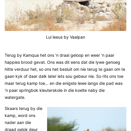
Lui leeus by Vaalpan
Terug by Kamqua het ons ‘n draai geloop en weer ‘n paar
happies brood gevat. Ons was dit eens dat die lywe genoeg
hitte verduur het, so ons het besluit om nie terug te gaan om te
gaan kyk of daar dalk later iets sou gebeur nie. So rits ons toe
maar terug kamp toe… en die enigste lewe langs die pad was
‘n paar springbok kleuterskole in die koelte naby die
watergate.
Skaars terug by die
kamp, word ons
nader aan die
draad gelok deur