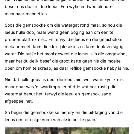
besef ons daar is drie leeus. Een wyfie en twee blonde-
maanhaar-mannetjies.
Soos die gemsbokke om die watergat rond maal, so hou die
leeus hulle dop, maar wend geen poging aan om een te
probeer plattrek nie… En terwyl die leeus en die gemsbokke
mekaar meet, kom die klein jakkalsies en kom drink versigtig
water. Die outjie het mooi geweet die leeus is in die omgewing,
maar het duidelik besef die groot katte gaan nie die moeite
doen om hom te skraap, as daar lieflike gemsbokke naby is nie.
Nie dat hulle gepla is deur die leeus nie, wel, waarskynlik nie,
maar daar was ‘n swartkopreier of drie wat ook rustig die
watergat benut het, terwyl die leeu-en-gemsbok-sage
afgespeel het.
So begin die gemsbokke se metery en die uitdaging van die
leeus om tot enige vorm van aksie oor te gaan.