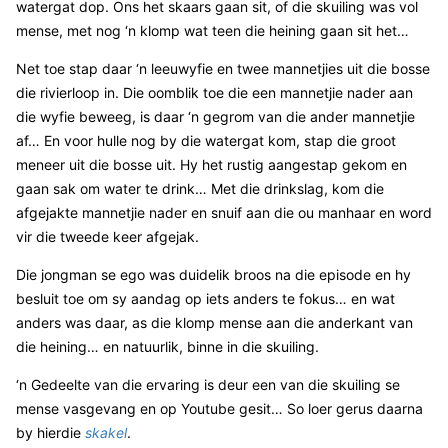
watergat dop. Ons het skaars gaan sit, of die skuiling was vol
mense, met nog ‘n klomp wat teen die heining gaan sit het…
Net toe stap daar ‘n leeuwyfie en twee mannetjies uit die bosse
die rivierloop in. Die oomblik toe die een mannetjie nader aan
die wyfie beweeg, is daar ‘n gegrom van die ander mannetjie
af… En voor hulle nog by die watergat kom, stap die groot
meneer uit die bosse uit. Hy het rustig aangestap gekom en
gaan sak om water te drink… Met die drinkslag, kom die
afgejakte mannetjie nader en snuif aan die ou manhaar en word
vir die tweede keer afgejak.
Die jongman se ego was duidelik broos na die episode en hy
besluit toe om sy aandag op iets anders te fokus… en wat
anders was daar, as die klomp mense aan die anderkant van
die heining… en natuurlik, binne in die skuiling.
‘n Gedeelte van die ervaring is deur een van die skuiling se
mense vasgevang en op Youtube gesit… So loer gerus daarna
by hierdie
skakel
.