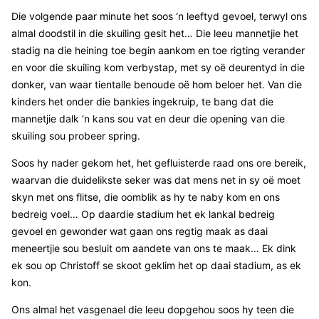
Die volgende paar minute het soos ‘n leeftyd gevoel, terwyl ons
almal doodstil in die skuiling gesit het… Die leeu mannetjie het
stadig na die heining toe begin aankom en toe rigting verander
en voor die skuiling kom verbystap, met sy oë deurentyd in die
donker, van waar tientalle benoude oë hom beloer het. Van die
kinders het onder die bankies ingekruip, te bang dat die
mannetjie dalk ‘n kans sou vat en deur die opening van die
skuiling sou probeer spring.
Soos hy nader gekom het, het gefluisterde raad ons ore bereik,
waarvan die duidelikste seker was dat mens net in sy oë moet
skyn met ons flitse, die oomblik as hy te naby kom en ons
bedreig voel… Op daardie stadium het ek lankal bedreig
gevoel en gewonder wat gaan ons regtig maak as daai
meneertjie sou besluit om aandete van ons te maak… Ek dink
ek sou op Christoff se skoot geklim het op daai stadium, as ek
kon.
Ons almal het vasgenael die leeu dopgehou soos hy teen die