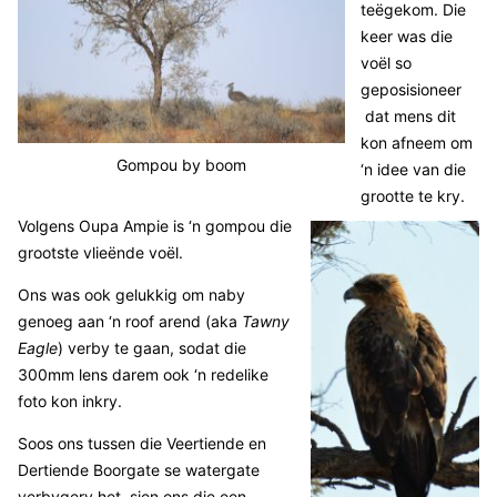
teëgekom. Die
keer was die
voël so
geposisioneer
dat mens dit
kon afneem om
Gompou by boom
‘n idee van die
grootte te kry.
Volgens Oupa Ampie is ‘n gompou die
grootste vlieënde voël.
Ons was ook gelukkig om naby
genoeg aan ‘n roof arend (aka
Tawny
Eagle
) verby te gaan, sodat die
300mm lens darem ook ‘n redelike
foto kon inkry.
Soos ons tussen die Veertiende en
Dertiende Boorgate se watergate
verbygery het, sien ons die een