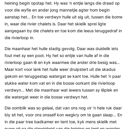
heining begin opstap het. Hy was ‘n entjie langs die draad op
voor die wyfie en ander jong mannetjie agter hom begin
aanstap het… En toe verdwyn hulle uit sig uit, tussen die bome
in, waar die rivier chalets is. Daar het skielik sprei ligte
aangegaan by die chalets en toe kom die leeus teruggedraf in
die rivierloop in.
Die maanhaar het hulle stadig gevolg. Daar was duidelik iets
fout met sy een poot. Hy het so entjie van hulle af in die
rivierloop gaan lê en kyk waarmee die ander drie besig was…
Maar kort voor lank het hulle weer druipstert uit die skadus
gekom en teruggestap watergat se kant toe. Hulle het ‘n paar
slukke water kom vat en in die bosse oorkant die rivierloop
verdwyn… Met die maanhaar wat iewers tussen sy lêplek en
die watergat weer in die bosse verdwyn het.
Die oomblik was so gelaai, dat van ons nog vir ‘n hele ruk daar
bly sit het, voor ons onsself kon wegkry om te gaan slaap… En
in die paar tree badkamer en tent toe, kyk mens skielik met
nuwe oë na die stewigheid van die heining en tent en wonder