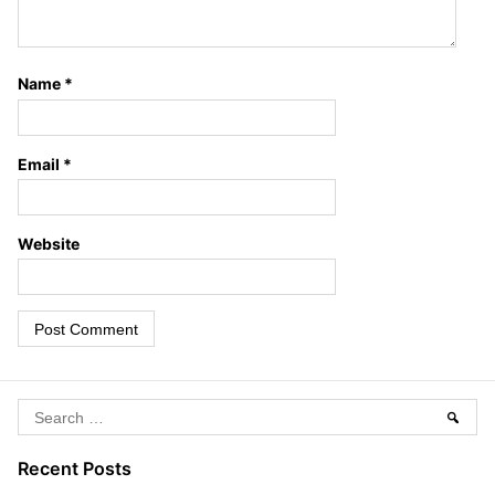
Name
*
Email
*
Website
S
Sear
e
a
Recent Posts
r