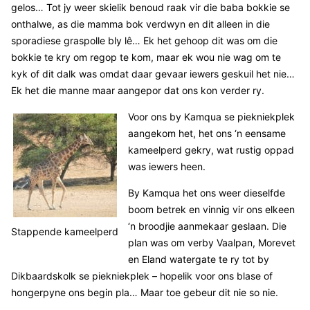
gelos… Tot jy weer skielik benoud raak vir die baba bokkie se
onthalwe, as die mamma bok verdwyn en dit alleen in die
sporadiese graspolle bly lê… Ek het gehoop dit was om die
bokkie te kry om regop te kom, maar ek wou nie wag om te
kyk of dit dalk was omdat daar gevaar iewers geskuil het nie…
Ek het die manne maar aangepor dat ons kon verder ry.
Voor ons by Kamqua se piekniekplek
aangekom het, het ons ‘n eensame
kameelperd gekry, wat rustig oppad
was iewers heen.
By Kamqua het ons weer dieselfde
boom betrek en vinnig vir ons elkeen
‘n broodjie aanmekaar geslaan. Die
Stappende kameelperd
plan was om verby Vaalpan, Morevet
en Eland watergate te ry tot by
Dikbaardskolk se piekniekplek – hopelik voor ons blase of
hongerpyne ons begin pla… Maar toe gebeur dit nie so nie.