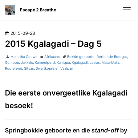
S
Escape 2 Breathe
k
men
i
p
t
P
2015-09-28
o
o
2015 Kgalagadi – Dag 5
c
s
o
t
A
C
T
Marietha Gouws
Afrikaans
Bokkie geboorte
,
Dertiende Boorgat
,
n
e
u
a
a
Gompou
,
Jakkals
,
Kameelperd
,
Kamqua
,
Kgalagadi
,
Leeus
,
Mata-Mata
,
t
t
g
Roofarend
,
Sitsas
,
Swartkopreier
,
Vaalpan
t
d
h
e
s
e
o
o
g
n
n
r
o
Die eerste onvergeetlike Kgalagadi
t
r
i
besoek!
e
s
Springbokkie geboorte en die
stand-off
by