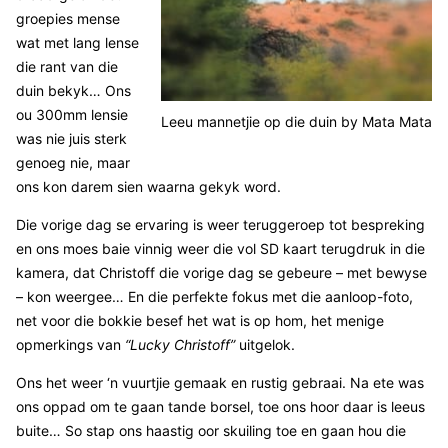
groepies mense
wat met lang lense
die rant van die
duin bekyk… Ons
ou 300mm lensie
Leeu mannetjie op die duin by Mata Mata
was nie juis sterk
genoeg nie, maar
ons kon darem sien waarna gekyk word.
Die vorige dag se ervaring is weer teruggeroep tot bespreking
en ons moes baie vinnig weer die vol SD kaart terugdruk in die
kamera, dat Christoff die vorige dag se gebeure – met bewyse
– kon weergee… En die perfekte fokus met die aanloop-foto,
net voor die bokkie besef het wat is op hom, het menige
opmerkings van
“Lucky Christoff”
uitgelok.
Ons het weer ‘n vuurtjie gemaak en rustig gebraai. Na ete was
ons oppad om te gaan tande borsel, toe ons hoor daar is leeus
buite… So stap ons haastig oor skuiling toe en gaan hou die