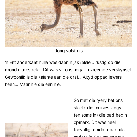
Jong volstruis
‘n Ent anderkant hulle was daar ‘n jakkalsie… rustig op die
grond uitgestrek… Dit was vir ons nogal ‘n vreemde verskynsel.
Gewoonlik is die kalante aan die draf… Altyd oppad iewers
heen… Maar nie die een nie.
So met die ryery het ons
skielik die muisies langs
(en soms in) die pad begin
opmerk. Dit was heel
toevallig, omdat daar niks
anders in sig was aan my