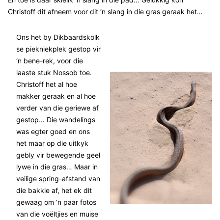
Christoff dit afneem voor dit ‘n slang in die gras geraak het…
Ons het by Dikbaardskolk
se piekniekplek gestop vir
‘n bene-rek, voor die
laaste stuk Nossob toe.
Christoff het al hoe
makker geraak en al hoe
verder van die geriewe af
gestop… Die wandelings
was egter goed en ons
het maar op die uitkyk
gebly vir bewegende geel
lywe in die gras… Maar in
veilige spring-afstand van
die bakkie af, het ek dit
gewaag om ‘n paar fotos
van die voëltjies en muise