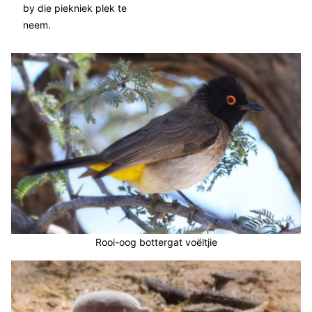
by die piekniek plek te
neem.
Rooi-oog bottergat voëltjie