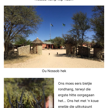
Ou Nossob hek
Ons moes eers bietjie
rondhang, terwyl die
ergste hitte oorgegaan
het… Ons het met ‘n koue
enetjie die uitkykpunt