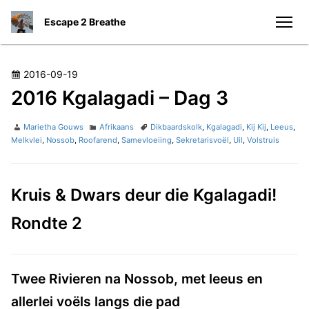
S
Escape 2 Breathe
k
men
i
p
t
P
2016-09-19
o
o
2016 Kgalagadi – Dag 3
c
s
o
t
A
C
T
Marietha Gouws
Afrikaans
Dikbaardskolk
,
Kgalagadi
,
Kij Kij
,
Leeus
,
n
e
u
a
a
Melkvlei
,
Nossob
,
Roofarend
,
Samevloeiing
,
Sekretarisvoël
,
Uil
,
Volstruis
t
t
g
t
d
h
e
s
e
o
o
g
n
n
Kruis & Dwars deur die Kgalagadi!
r
o
t
r
Rondte 2
i
e
s
Twee Rivieren na Nossob, met leeus en
allerlei voëls langs die pad