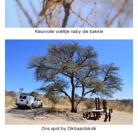
Kleurvolle voëltjie naby die bakkie
Ons spot by Dikbaardskolk