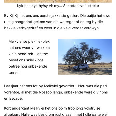
Kyk hoe kyk hy/sy vir my… Sekretarisvoël streke
By Kij Kij het ons ons eerste jakkalsie gesien. Die outjie het ewe
rustig aangedraf gekom van die watergat af en reg by die
bakkie verbygedraf en weer in die veld verder verdwyn.
Melkvlei se piekniekplek
het ons weer verwelkom
vir ‘n bene-rek… en toe
besef ons skielik ons
betree nou onbekende
terrein
Laasjaar het ons tot by Melkvlei gevorder… Nou was die pad
vorentoe, al met die Nossob langs, onbekende wêreld vir ons
en Escapé.
Kort anderkant Melkvlei het ons op ‘n trop jong volstruise
afgekom. Hulle was besig om rustig saam met hulle pa te wei.