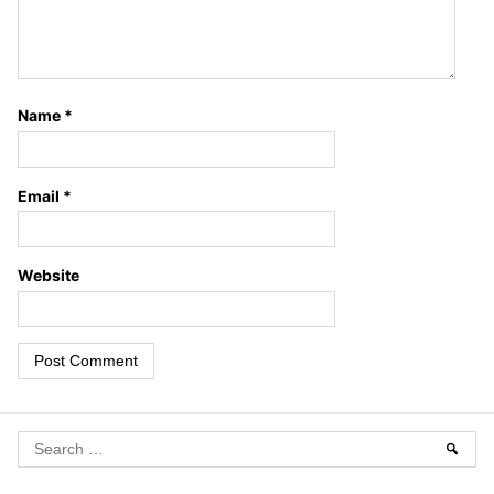
Name
*
Email
*
Website
S
Sear
e