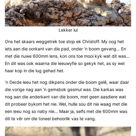
Lekker lui
Ons het skaars weggetrek toe stop ek Christoff. My oog het
iets aan die oorkant van die pad, onder ‘n boom gevang… En
met die nuwe 600mm lens, kon ons toe mooi kyk wat dit was…
En dit was ook waarna die leeuwyfie so gekyk het, as sy wel
haar kop in die lug gehad het.
‘n Derde leeu het nog dikpens onder die boom gelê, waar daar
die vorige nag aan ‘n gemsbok gesmul was. Die karkas was
nog aan die anderkant van die boom, met geen aasdiere wat
dit probeer bykom het nie. Wel, hulle sou dit nie waag met die
een leeu nog so naby nie… Maar ja, selfs met die 600mm was
dit te vêr om die toneel behoorlik vas te vang.