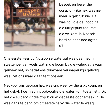
besoek en besef die
oorspronklike hek was nie
meer in gebruik nie. Dit
was nou die deurloop na
die uitkykpunt toe, met
die welkom-in-Nossob
bord so paar tree agter
dit.
Ons eerste keer by Nossob se watergat was daar net ‘n
swetterjoel van voëls wat in die boom by die watergat lawaai
gemaak het, so nadat ons drinkbare versnaperings geledig
was, het ons maar gaan tent opslaan.
Net voor ons gebraai het, was ons weer by die uitkykpunt en
het gekyk hoe ‘n springbok-ooitjie die water kom toets het… Dit
het die suipery vir die trop blou wildebeeste oopgemaak, hulle
was gans te bang om dit eerste naby die water te waag.