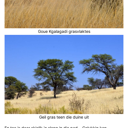
Goue Kgalagadi grasvlaktes
Geil gras teen die duine uit
En toe is daar skielik ‘n slang in die pad… Gelukkig kon