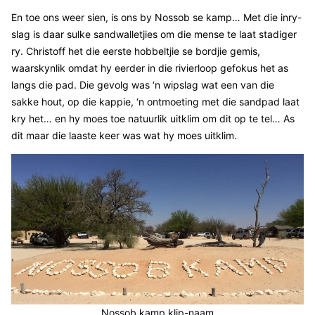
En toe ons weer sien, is ons by Nossob se kamp… Met die inry-
slag is daar sulke sandwalletjies om die mense te laat stadiger
ry. Christoff het die eerste hobbeltjie se bordjie gemis,
waarskynlik omdat hy eerder in die rivierloop gefokus het as
langs die pad. Die gevolg was ‘n wipslag wat een van die
sakke hout, op die kappie, ‘n ontmoeting met die sandpad laat
kry het… en hy moes toe natuurlik uitklim om dit op te tel… As
dit maar die laaste keer was wat hy moes uitklim.
Nossob kamp klip-naam