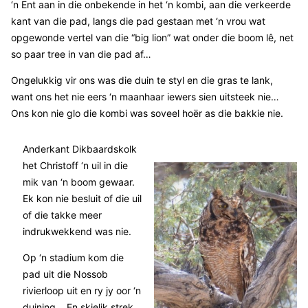
‘n Ent aan in die onbekende in het ‘n kombi, aan die verkeerde
kant van die pad, langs die pad gestaan met ‘n vrou wat
opgewonde vertel van die “big lion” wat onder die boom lê, net
so paar tree in van die pad af…
Ongelukkig vir ons was die duin te styl en die gras te lank,
want ons het nie eers ‘n maanhaar iewers sien uitsteek nie…
Ons kon nie glo die kombi was soveel hoër as die bakkie nie.
Anderkant Dikbaardskolk
het Christoff ‘n uil in die
mik van ‘n boom gewaar.
Ek kon nie besluit of die uil
of die takke meer
indrukwekkend was nie.
Op ‘n stadium kom die
pad uit die Nossob
rivierloop uit en ry jy oor ‘n
duining… En skielik strek