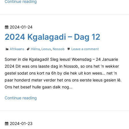
a
2
Continue reading
g
0
a
2
d
4
i
P
2024-01-24
–
K
D
o
2024 Kgalagadi – Dag 12
g
a
s
a
g
t
C
T
o
l
Afrikaans
Hiëna
,
Leeus
,
Nossob
Leave a comment
1
e
a
a
n
3
a
Somer in die Kgalagadi! Sleg leeus! Woensdag – 24 Januarie
t
g
2
d
g
e
s
0
2024 Dit was ons laaste dag in Nossob, so ons het ‘n wekker
o
a
g
2
gestel sodat ons kort na 6h by die hek uit kon wees… net ‘n
n
o
4
d
paar honderd meter verder het ons ons eerste leeus gesien lê.
r
K
i
Ons het besef hulle gaan dalk nog…
i
g
–
e
a
2
D
Continue reading
s
l
a
0
a
g
2
g
a
4
1
d
P
2024-01-23
K
3
i