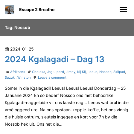
S
Escape 2 Breathe
k
men
i
p
Tag:
Nossob
t
o
c
P
2024-01-25
o
o
2024 Kgalagadi – Dag 13
n
s
t
t
C
T
Afrikaans
Cheleka
,
Jagluiperd
,
Jimny
,
Kij Kij
,
Leeus
,
Nossob
,
Skilpad
,
e
e
a
a
o
Suzuki
,
Winston
Leave a comment
n
t
g
n
d
Somer in die Kgalagadi! Leeus! Leeus! Leeus! Donderdag – 25
e
s
2
t
o
g
0
Januarie 2024 En so bederf Nossob ons met behoorlike
n
o
2
Kgalagadi-naggeluide vir ons laaste nag… Leeus wat brul in die
r
4
vroë oggend ure! Na ons opstaan-koppie-koffie, het ons vinnig
i
K
die huisie ontruim, sleutels ingegee en kort voor 7h by die
e
g
s
a
Nossob hek uit. Ons het die…
l