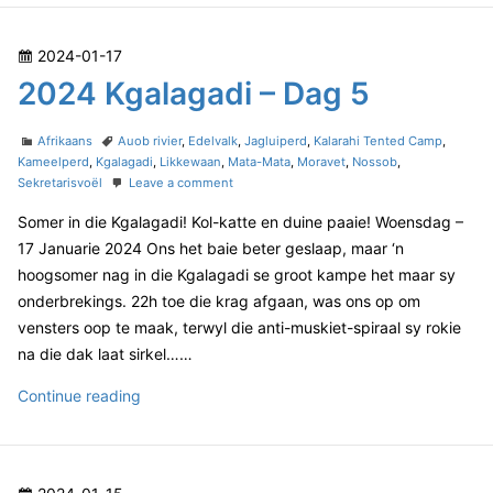
g
2
a
4
d
P
2024-01-17
K
i
o
2024 Kgalagadi – Dag 5
–
g
D
s
a
a
t
C
T
l
Afrikaans
Auob rivier
,
Edelvalk
,
Jagluiperd
,
Kalarahi Tented Camp
,
g
e
a
a
Kameelperd
,
Kgalagadi
,
Likkewaan
,
Mata-Mata
,
Moravet
,
Nossob
,
a
7
t
g
o
Sekretarisvoël
Leave a comment
d
g
e
s
n
o
a
Somer in die Kgalagadi! Kol-katte en duine paaie! Woensdag –
g
2
n
o
0
d
17 Januarie 2024 Ons het baie beter geslaap, maar ‘n
r
2
i
hoogsomer nag in die Kgalagadi se groot kampe het maar sy
i
4
–
onderbrekings. 22h toe die krag afgaan, was ons op om
e
K
D
vensters oop te maak, terwyl die anti-muskiet-spiraal sy rokie
s
g
a
a
na die dak laat sirkel……
l
g
a
2
Continue reading
7
g
0
a
2
d
4
i
P