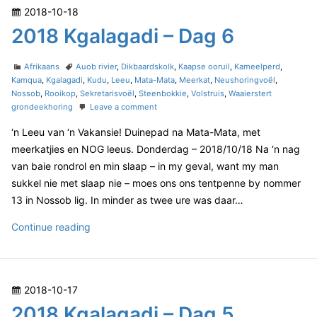
d
P
2018-10-18
K
i
o
2018 Kgalagadi – Dag 6
–
g
D
s
a
a
t
C
T
l
Afrikaans
Auob rivier
,
Dikbaardskolk
,
Kaapse ooruil
,
Kameelperd
,
g
e
a
a
Kamqua
,
Kgalagadi
,
Kudu
,
Leeu
,
Mata-Mata
,
Meerkat
,
Neushoringvoël
,
a
3
t
g
Nossob
,
Rooikop
,
Sekretarisvoël
,
Steenbokkie
,
Volstruis
,
Waaierstert
d
g
e
s
o
grondeekhoring
Leave a comment
o
a
g
n
n
‘n Leeu van ‘n Vakansie! Duinepad na Mata-Mata, met
o
2
d
r
0
meerkatjies en NOG leeus. Donderdag – 2018/10/18 Na ‘n nag
i
i
1
van baie rondrol en min slaap – in my geval, want my man
–
e
8
sukkel nie met slaap nie – moes ons ons tentpenne by nommer
D
s
K
13 in Nossob lig. In minder as twee ure was daar…
g
a
a
g
2
Continue reading
l
3
a
0
g
1
a
8
d
P
2018-10-17
K
i
o
2018 Kgalagadi – Dag 5
–
g