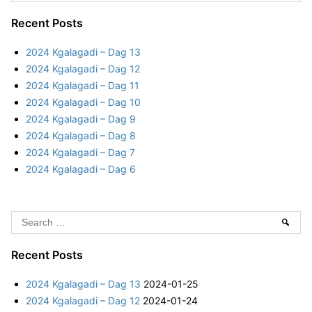
e
s
g
a
Recent Posts
a
t
r
d
2024 Kgalagadi – Dag 13
c
i
s
2024 Kgalagadi – Dag 12
h
–
2024 Kgalagadi – Dag 11
f
p
D
2024 Kgalagadi – Dag 10
o
a
2024 Kgalagadi – Dag 9
r
a
g
2024 Kgalagadi – Dag 8
:
5
g
2024 Kgalagadi – Dag 7
2024 Kgalagadi – Dag 6
i
n
S
Sear
e
a
a
Recent Posts
t
r
2024 Kgalagadi – Dag 13
2024-01-25
c
i
2024 Kgalagadi – Dag 12
2024-01-24
h