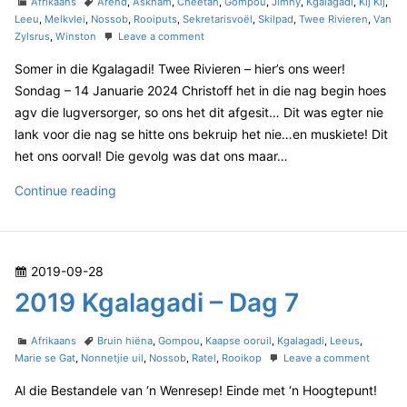
C
T
l
Afrikaans
Arend
,
Askham
,
Cheetah
,
Gompou
,
Jimny
,
Kgalagadi
,
Kij Kij
,
g
e
a
a
Leeu
,
Melkvlei
,
Nossob
,
Rooiputs
,
Sekretarisvoël
,
Skilpad
,
Twee Rivieren
,
Van
a
3
t
g
o
Zylsrus
,
Winston
Leave a comment
d
g
e
s
n
o
a
Somer in die Kgalagadi! Twee Rivieren – hier’s ons weer!
g
2
n
o
0
d
Sondag – 14 Januarie 2024 Christoff het in die nag begin hoes
r
2
i
agv die lugversorger, so ons het dit afgesit… Dit was egter nie
i
4
–
lank voor die nag se hitte ons bekruip het nie…en muskiete! Dit
e
K
D
het ons oorval! Die gevolg was dat ons maar…
s
g
a
a
2
Continue reading
l
g
a
0
3
g
2
a
4
d
P
2019-09-28
K
i
o
2019 Kgalagadi – Dag 7
–
g
D
s
a
a
t
C
T
l
Afrikaans
Bruin hiëna
,
Gompou
,
Kaapse ooruil
,
Kgalagadi
,
Leeus
,
g
e
a
a
o
Marie se Gat
,
Nonnetjie uil
,
Nossob
,
Ratel
,
Rooikop
Leave a comment
a
2
t
g
n
d
g
Al die Bestandele van ‘n Wenresep! Einde met ‘n Hoogtepunt!
e
s
2
o