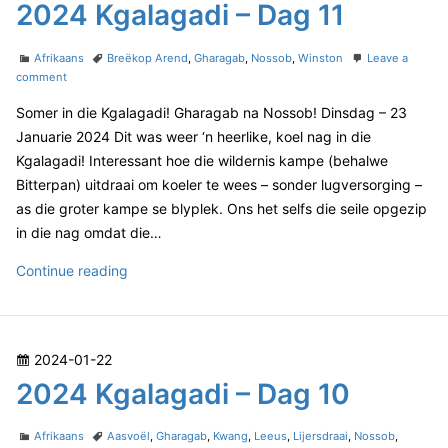
o
2024 Kgalagadi – Dag 11
–
g
D
s
a
a
t
C
T
l
Afrikaans
Breëkop Arend
,
Gharagab
,
Nossob
,
Winston
Leave a
g
e
a
o
a
comment
a
1
t
n
g
d
2
g
Somer in die Kgalagadi! Gharagab na Nossob! Dinsdag – 23
e
2
s
o
a
g
0
Januarie 2024 Dit was weer ‘n heerlike, koel nag in die
n
o
2
d
Kgalagadi! Interessant hoe die wildernis kampe (behalwe
r
4
i
Bitterpan) uitdraai om koeler te wees – sonder lugversorging –
i
K
–
as die groter kampe se blyplek. Ons het selfs die seile opgezip
e
g
D
s
a
in die nag omdat die…
l
a
a
2
Continue reading
g
g
0
1
a
2
2
d
4
i
P
2024-01-22
–
K
D
o
2024 Kgalagadi – Dag 10
g
a
s
a
g
t
C
T
l
Afrikaans
Aasvoël
,
Gharagab
,
Kwang
,
Leeus
,
Lijersdraai
,
Nossob
,
1