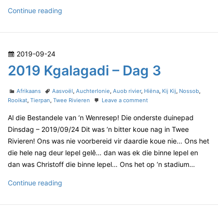
D
s
a
2
Continue reading
l
a
a
0
g
g
1
7
a
9
d
P
2019-09-24
K
i
o
2019 Kgalagadi – Dag 3
–
g
D
s
a
a
t
C
T
l
Afrikaans
Aasvoël
,
Auchterlonie
,
Auob rivier
,
Hiëna
,
Kij Kij
,
Nossob
,
g
e
a
a
o
Rooikat
,
Tierpan
,
Twee Rivieren
Leave a comment
a
6
t
g
n
d
g
Al die Bestandele van ‘n Wenresep! Die onderste duinepad
e
s
2
o
a
g
0
Dinsdag – 2019/09/24 Dit was ‘n bitter koue nag in Twee
n
o
1
d
Rivieren! Ons was nie voorbereid vir daardie koue nie… Ons het
r
9
i
die hele nag deur lepel gelê… dan was ek die binne lepel en
i
K
–
dan was Christoff die binne lepel… Ons het op ‘n stadium…
e
g
D
s
a
2
Continue reading
l
a
a
0
g
g
1
6
a
9