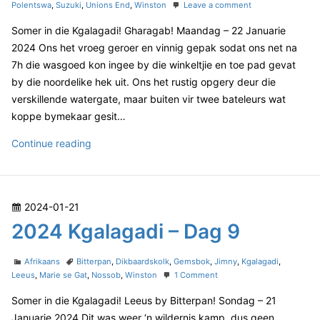
e
a
a
o
Polentswa
,
Suzuki
,
Unions End
,
Winston
Leave a comment
1
a
t
g
n
d
g
Somer in die Kgalagadi! Gharagab! Maandag – 22 Januarie
e
s
2
o
a
g
0
2024 Ons het vroeg geroer en vinnig gepak sodat ons net na
n
o
2
d
7h die wasgoed kon ingee by die winkeltjie en toe pad gevat
r
4
i
by die noordelike hek uit. Ons het rustig opgery deur die
i
K
–
verskillende watergate, maar buiten vir twee bateleurs wat
e
g
D
s
a
koppe bymekaar gesit…
l
a
a
2
Continue reading
g
g
0
1
a
2
1
d
4
i
P
2024-01-21
–
K
D
o
2024 Kgalagadi – Dag 9
g
a
s
a
g
t
C
T
l
Afrikaans
Bitterpan
,
Dikbaardskolk
,
Gemsbok
,
Jimny
,
Kgalagadi
,
1
e
a
a
o
Leeus
,
Marie se Gat
,
Nossob
,
Winston
1 Comment
0
a
t
g
n
d
g
Somer in die Kgalagadi! Leeus by Bitterpan! Sondag – 21
e
s
2
o
a
g
0
Januarie 2024 Dit was weer ‘n wildernis kamp, dus geen