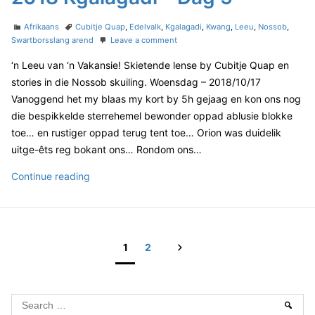
D
s
a
a
t
C
T
l
Afrikaans
Cubitje Quap
,
Edelvalk
,
Kgalagadi
,
Kwang
,
Leeu
,
Nossob
,
g
e
a
a
o
Swartborsslang arend
Leave a comment
a
6
t
g
n
d
g
‘n Leeu van ‘n Vakansie! Skietende lense by Cubitje Quap en
e
s
2
o
a
g
0
stories in die Nossob skuiling. Woensdag – 2018/10/17
n
o
1
d
Vanoggend het my blaas my kort by 5h gejaag en kon ons nog
r
8
i
die bespikkelde sterrehemel bewonder oppad ablusie blokke
i
K
–
toe… en rustiger oppad terug tent toe… Orion was duidelik
e
g
D
s
a
uitge-êts reg bokant ons… Rondom ons…
l
a
a
2
Continue reading
g
g
0
6
a
1
d
8
i
–
K
N
1
2
D
g
P
e
a
a
g
x
o
l
5
S
Sear
t
a