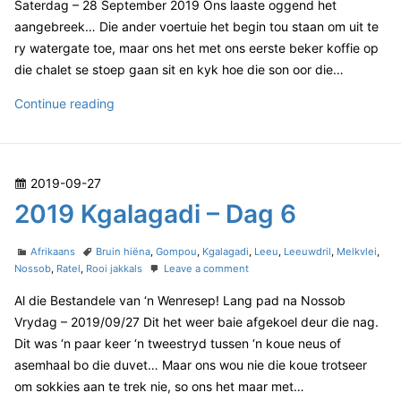
a
g
0
Saterdag – 28 September 2019 Ons laaste oggend het
n
o
1
d
aangebreek… Die ander voertuie het begin tou staan om uit te
r
9
i
ry watergate toe, maar ons het met ons eerste beker koffie op
i
K
–
die chalet se stoep gaan sit en kyk hoe die son oor die…
e
g
D
s
a
2
Continue reading
l
a
a
0
g
g
1
2
a
9
d
P
2019-09-27
K
i
o
2019 Kgalagadi – Dag 6
–
g
D
s
a
a
t
C
T
l
Afrikaans
Bruin hiëna
,
Gompou
,
Kgalagadi
,
Leeu
,
Leeuwdril
,
Melkvlei
,
g
e
a
a
o
Nossob
,
Ratel
,
Rooi jakkals
Leave a comment
a
7
t
g
n
d
g
Al die Bestandele van ‘n Wenresep! Lang pad na Nossob
e
s
2
o
a
g
0
Vrydag – 2019/09/27 Dit het weer baie afgekoel deur die nag.
n
o
1
d
Dit was ‘n paar keer ‘n tweestryd tussen ‘n koue neus of
r
9
i
asemhaal bo die duvet… Maar ons wou nie die koue trotseer
i
K
–
om sokkies aan te trek nie, so ons het maar met…
e
g