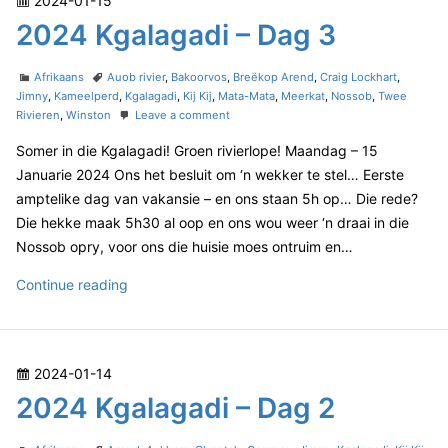
2024-01-15
–
K
D
o
2024 Kgalagadi – Dag 3
g
a
s
a
g
t
C
T
l
Afrikaans
Auob rivier
,
Bakoorvos
,
Breëkop Arend
,
Craig Lockhart
,
5
e
a
a
Jimny
,
Kameelperd
,
Kgalagadi
,
Kij Kij
,
Mata-Mata
,
Meerkat
,
Nossob
,
Twee
a
t
g
o
Rivieren
,
Winston
Leave a comment
d
g
e
s
n
o
a
Somer in die Kgalagadi! Groen rivierlope! Maandag – 15
g
2
n
o
0
d
Januarie 2024 Ons het besluit om ‘n wekker te stel… Eerste
r
2
i
amptelike dag van vakansie – en ons staan 5h op… Die rede?
i
4
–
Die hekke maak 5h30 al oop en ons wou weer ‘n draai in die
e
K
D
Nossob opry, voor ons die huisie moes ontruim en…
s
g
a
a
2
Continue reading
l
g
a
0
5
g
2
a
4
d
P
2024-01-14
K
i
o
2024 Kgalagadi – Dag 2
–
g
D
s
a
a
t