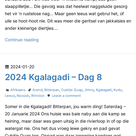
n
o
2
d
slaappilletjie… Die gevolg was dat heelwat naggeluide gesorg
r
4
i
het vir ‘n rustelose nag… Maar geen leeus wat gebrul het, of
i
K
–
uile se hoot-hoot nie. Dit was meer die geritsel van jakkalsies en
e
g
D
s
a
ander kleinerige diertjies.…
l
a
a
2
Continue reading
g
g
0
1
a
2
0
d
4
i
P
2024-01-20
–
K
D
o
2024 Kgalagadi – Dag 8
g
a
s
a
g
t
C
T
l
Afrikaans
Arend
,
Bitterpan
,
Cubitje Quap
,
Jimny
,
Kgalagadi
,
Kudu
,
9
e
a
a
o
Leeus
,
Nossob
,
Winston
Leave a comment
a
t
g
n
d
g
Somer in die Kgalagadi! Bitterpan, jou warm ding! Saterdag –
e
s
2
o
a
g
0
20 Januarie 2024 Ons huisie was baie naby aan die kamp se
n
o
2
d
heining, maar daar was geen uitsig in die rivierloop in of op die
r
4
i
watergat nie. Ons het dus vroeg lewe gekry en pad gevat
i
K
–
Cubitje Quap toe. Oppad was daar jongerige koedoes wat…
e
g