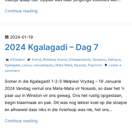
D
s
a
2
Continue reading
l
a
a
0
g
g
2
9
a
4
d
P
2024-01-19
K
i
o
2024 Kgalagadi – Dag 7
–
g
D
s
a
a
t
C
T
l
Afrikaans
Arend
,
Breëkop Arend
,
Dikbaardskolk
,
Gompou
,
Kamqua
,
g
e
a
a
Kgalagadi
,
Leeus
,
Leeuwelpies
,
Mata-Mata
,
Nossob
,
Poprosie
Leave a
a
8
t
o
g
comment
d
g
e
n
s
o
a
Somer in die Kgalagadi! 1-2-3 Welpies! Vrydag – 19 Januarie
g
2
n
o
0
d
2024 Vandag verruil ons Mata-Mata vir Nossob, so daar het ‘n
r
2
i
paar uur in Winston vir ons gewag. Ons het rustig opgestaan,
i
4
–
begin klaarmaak en pak. Dit was nog lekker koel op die stoepie
e
K
D
en alhoewel daar niks in die rivierloop was nie, het ons…
s
g
a
a
2
Continue reading
l
g
a
0
8