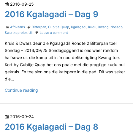
d
P
2016-09-25
K
i
o
2016 Kgalagadi – Dag 9
–
g
D
s
a
a
t
C
T
l
Afrikaans
Bitterpan
,
Cubitje Quap
,
Kgalagadi
,
Kudu
,
Kwang
,
Nossob
,
g
e
a
a
o
Swartkopreier
,
Uil
Leave a comment
a
6
t
g
n
d
g
Kruis & Dwars deur die Kgalagadi! Rondte 2 Bitterpan toe!
e
s
2
o
a
g
0
Sondag – 2016/09/25 Sondagoggend is ons weer rondom
n
o
1
d
halfsewe uit die kamp uit in ‘n noordelike rigting Kwang toe.
r
6
i
Kort by Cubitje Quap het ons paaie met die pragtige kudu bul
i
K
–
gekruis. En toe sien ons die katspore in die pad. Dit was seker
e
g
D
s
a
die…
l
a
a
2
Continue reading
g
g
0
6
a
1
d
6
i
P
2016-09-24
–
K
D
o
2016 Kgalagadi – Dag 8
g
a
s
a