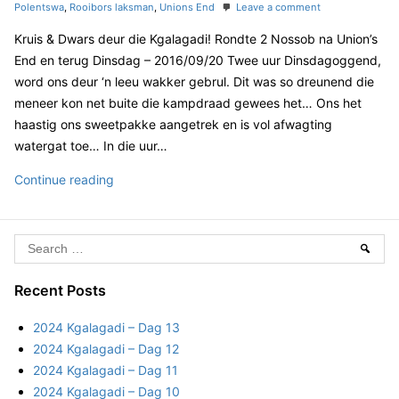
t
g
o
Polentswa
,
Rooibors laksman
,
Unions End
Leave a comment
d
g
e
s
n
o
a
Kruis & Dwars deur die Kgalagadi! Rondte 2 Nossob na Union’s
g
2
n
o
0
d
End en terug Dinsdag – 2016/09/20 Twee uur Dinsdagoggend,
r
1
i
word ons deur ‘n leeu wakker gebrul. Dit was so dreunend die
i
6
–
meneer kon net buite die kampdraad gewees het… Ons het
e
K
D
haastig ons sweetpakke aangetrek en is vol afwagting
s
g
a
a
watergat toe… In die uur…
l
g
a
2
Continue reading
8
g
0
a
1
d
6
S
i
Sear
–
K
e
D
g
a
Recent Posts
a
a
r
g
2024 Kgalagadi – Dag 13
l
c
4
2024 Kgalagadi – Dag 12
a
h
2024 Kgalagadi – Dag 11
g
f
2024 Kgalagadi – Dag 10
a
o