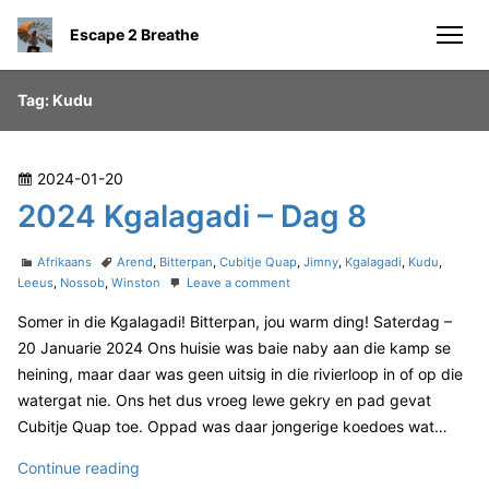
S
Escape 2 Breathe
k
men
i
p
Tag:
Kudu
t
o
c
P
2024-01-20
o
o
2024 Kgalagadi – Dag 8
n
s
t
t
C
T
Afrikaans
Arend
,
Bitterpan
,
Cubitje Quap
,
Jimny
,
Kgalagadi
,
Kudu
,
e
e
a
a
o
Leeus
,
Nossob
,
Winston
Leave a comment
n
t
g
n
d
Somer in die Kgalagadi! Bitterpan, jou warm ding! Saterdag –
e
s
2
t
o
g
0
20 Januarie 2024 Ons huisie was baie naby aan die kamp se
n
o
2
heining, maar daar was geen uitsig in die rivierloop in of op die
r
4
watergat nie. Ons het dus vroeg lewe gekry en pad gevat
i
K
Cubitje Quap toe. Oppad was daar jongerige koedoes wat…
e
g
s
a
2
Continue reading
l