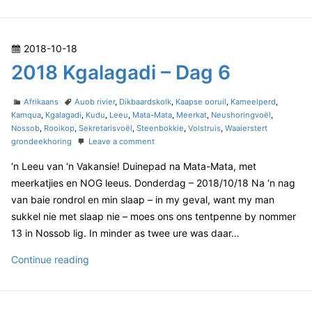
a
0
g
2
a
4
d
P
2018-10-18
K
i
o
2018 Kgalagadi – Dag 6
–
g
D
s
a
a
t
C
T
l
Afrikaans
Auob rivier
,
Dikbaardskolk
,
Kaapse ooruil
,
Kameelperd
,
g
e
a
a
Kamqua
,
Kgalagadi
,
Kudu
,
Leeu
,
Mata-Mata
,
Meerkat
,
Neushoringvoël
,
a
8
t
g
Nossob
,
Rooikop
,
Sekretarisvoël
,
Steenbokkie
,
Volstruis
,
Waaierstert
d
g
e
s
o
grondeekhoring
Leave a comment
o
a
g
n
n
‘n Leeu van ‘n Vakansie! Duinepad na Mata-Mata, met
o
2
d
r
0
meerkatjies en NOG leeus. Donderdag – 2018/10/18 Na ‘n nag
i
i
1
van baie rondrol en min slaap – in my geval, want my man
–
e
8
sukkel nie met slaap nie – moes ons ons tentpenne by nommer
D
s
K
13 in Nossob lig. In minder as twee ure was daar…
g
a
a
g
2
Continue reading
l
8
a
0
g
1
a
8