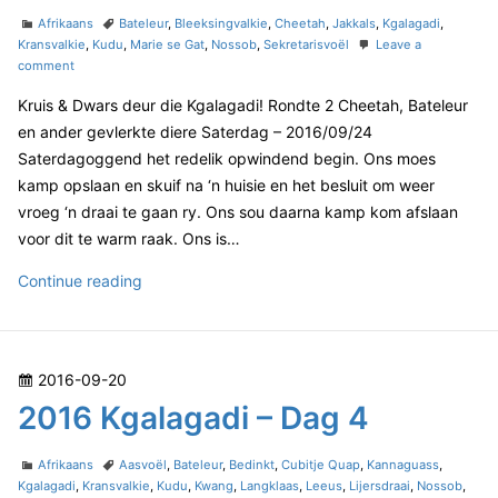
g
t
C
T
l
Afrikaans
Bateleur
,
Bleeksingvalkie
,
Cheetah
,
Jakkals
,
Kgalagadi
,
9
e
a
a
Kransvalkie
,
Kudu
,
Marie se Gat
,
Nossob
,
Sekretarisvoël
Leave a
a
t
o
g
comment
d
g
e
n
s
o
a
Kruis & Dwars deur die Kgalagadi! Rondte 2 Cheetah, Bateleur
g
2
n
o
0
d
en ander gevlerkte diere Saterdag – 2016/09/24
r
1
i
Saterdagoggend het redelik opwindend begin. Ons moes
i
6
–
kamp opslaan en skuif na ‘n huisie en het besluit om weer
e
K
D
vroeg ‘n draai te gaan ry. Ons sou daarna kamp kom afslaan
s
g
a
a
voor dit te warm raak. Ons is…
l
g
a
2
Continue reading
9
g
0
a
1
d
6
i
P
2016-09-20
–
K
D
o
2016 Kgalagadi – Dag 4
g
a
s
a
g
t
C
T
l
Afrikaans
Aasvoël
,
Bateleur
,
Bedinkt
,
Cubitje Quap
,
Kannaguass
,
8
e
a
a
Kgalagadi
,
Kransvalkie
,
Kudu
,
Kwang
,
Langklaas
,
Leeus
,
Lijersdraai
,
Nossob
,
a